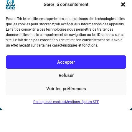
Gérer le consentement
Pour offrir les meilleures expériences, nous utilisons des technologies telles
que les cookies pour stocker et/ou accéder aux informations des appareils.
Le fait de consentir à ces technologies nous permettra de traiter des
données telles que le comportement de navigation ou les ID uniques sur ce
site. Le fait de ne pas consentir ou de retirer son consentement peut avoir
Société de l’Electricité, de l’Electronique et des Technologies
un effet négatif sur certaines caractéristiques et fonctions.
de l’Information et de la Communication
Accepter
17 rue de l’Amiral Hamelin
75116 Paris
Refuser
Métro : « Boissière » Ligne 6 et « Iéna » Ligne 9
Voir les préférences
Téléphone : (+33) 1 56 90 37 17
N° de SIREN : 785 393 232, Code APE : 9412Z TVA intra-
Politique de cookies
Mentions légales-SEE
communautaire : FR44 785 393 232
Bicentenaire des découvertes d’André-
Marie Ampère