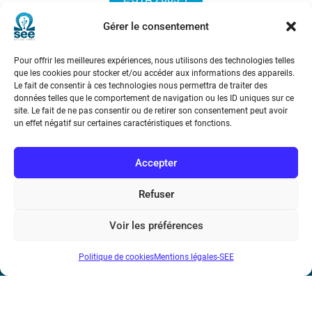
Gérer le consentement
Pour offrir les meilleures expériences, nous utilisons des technologies telles
que les cookies pour stocker et/ou accéder aux informations des appareils.
Le fait de consentir à ces technologies nous permettra de traiter des
données telles que le comportement de navigation ou les ID uniques sur ce
site. Le fait de ne pas consentir ou de retirer son consentement peut avoir
Société de l’Electricité, de l’Electronique et des Technologies
un effet négatif sur certaines caractéristiques et fonctions.
de l’Information et de la Communication
Accepter
17 rue de l’Amiral Hamelin
75116 Paris
Refuser
Métro : « Boissière » Ligne 6 et « Iéna » Ligne 9
Voir les préférences
Téléphone : (+33) 1 56 90 37 17
Politique de cookies
Mentions légales-SEE
N° de SIREN : 785 393 232, Code APE : 9412Z TVA intra-
communautaire : FR44 785 393 232