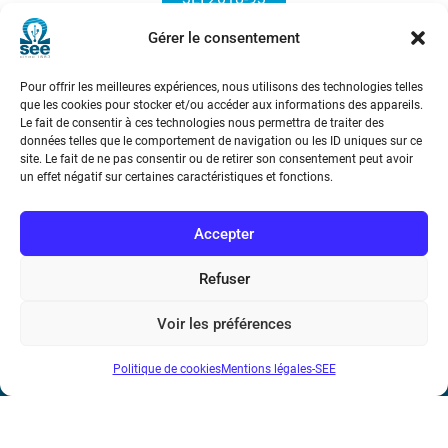
Gérer le consentement
Pour offrir les meilleures expériences, nous utilisons des technologies telles
que les cookies pour stocker et/ou accéder aux informations des appareils.
Le fait de consentir à ces technologies nous permettra de traiter des
données telles que le comportement de navigation ou les ID uniques sur ce
site. Le fait de ne pas consentir ou de retirer son consentement peut avoir
Société de l’Electricité, de l’Electronique et des Technologies
un effet négatif sur certaines caractéristiques et fonctions.
de l’Information et de la Communication
Accepter
17 rue de l’Amiral Hamelin
75116 Paris
Refuser
Métro : « Boissière » Ligne 6 et « Iéna » Ligne 9
Voir les préférences
Téléphone : (+33) 1 56 90 37 17
Politique de cookies
Mentions légales-SEE
N° de SIREN : 785 393 232, Code APE : 9412Z TVA intra-
communautaire : FR44 785 393 232