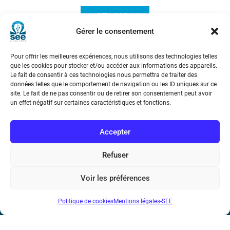
e-STA 2004-4
Gérer le consentement
Pour offrir les meilleures expériences, nous utilisons des technologies telles
que les cookies pour stocker et/ou accéder aux informations des appareils.
Le fait de consentir à ces technologies nous permettra de traiter des
données telles que le comportement de navigation ou les ID uniques sur ce
site. Le fait de ne pas consentir ou de retirer son consentement peut avoir
un effet négatif sur certaines caractéristiques et fonctions.
Société de l’Electricité, de l’Electronique et des Technologies
de l’Information et de la Communication
Accepter
17 rue de l’Amiral Hamelin
75116 Paris
Refuser
Métro : « Boissière » Ligne 6 et « Iéna » Ligne 9
Voir les préférences
Téléphone : (+33) 1 56 90 37 17
Politique de cookies
Mentions légales-SEE
N° de SIREN : 785 393 232, Code APE : 9412Z TVA intra-
communautaire : FR44 785 393 232