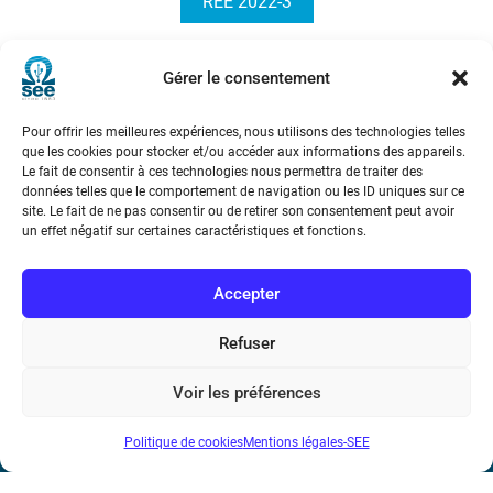
REE 2022-3
Gérer le consentement
point de vue
Pour offrir les meilleures expériences, nous utilisons des technologies telles
que les cookies pour stocker et/ou accéder aux informations des appareils.
Le fait de consentir à ces technologies nous permettra de traiter des
données telles que le comportement de navigation ou les ID uniques sur ce
site. Le fait de ne pas consentir ou de retirer son consentement peut avoir
un effet négatif sur certaines caractéristiques et fonctions.
Société de l’Electricité, de l’Electronique et des Technologies
de l’Information et de la Communication
Accepter
17 rue de l’Amiral Hamelin
75116 Paris
Refuser
Métro : « Boissière » Ligne 6 et « Iéna » Ligne 9
Voir les préférences
Téléphone : (+33) 1 56 90 37 17
Politique de cookies
Mentions légales-SEE
N° de SIREN : 785 393 232, Code APE : 9412Z TVA intra-