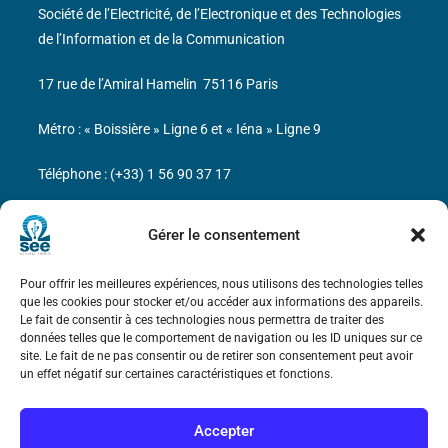
Société de l’Electricité, de l’Electronique et des Technologies
de l’Information et de la Communication
17 rue de l’Amiral Hamelin
75116 Paris
Métro : « Boissière » Ligne 6 et « Iéna » Ligne 9
Téléphone : (+33) 1 56 90 37 17
N° de SIREN : 785 393 232, Code APE : 9412Z TVA intra-
Gérer le consentement
communautaire : FR44 785 393 232
Bicentenaire des découvertes d’André-
Pour offrir les meilleures expériences, nous utilisons des technologies telles
que les cookies pour stocker et/ou accéder aux informations des appareils.
Marie Ampère
Le fait de consentir à ces technologies nous permettra de traiter des
données telles que le comportement de navigation ou les ID uniques sur ce
site. Le fait de ne pas consentir ou de retirer son consentement peut avoir
Mentions légales
un effet négatif sur certaines caractéristiques et fonctions.
Accepter