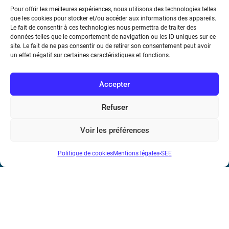
Pour offrir les meilleures expériences, nous utilisons des technologies telles
que les cookies pour stocker et/ou accéder aux informations des appareils.
Le fait de consentir à ces technologies nous permettra de traiter des
données telles que le comportement de navigation ou les ID uniques sur ce
Société de l’Electricité, de l’Electronique et des Technologies
site. Le fait de ne pas consentir ou de retirer son consentement peut avoir
de l’Information et de la Communication
un effet négatif sur certaines caractéristiques et fonctions.
17 rue de l’Amiral Hamelin
75116 Paris
Accepter
Métro : « Boissière » Ligne 6 et « Iéna » Ligne 9
Refuser
Téléphone : (+33) 1 56 90 37 17
Voir les préférences
N° de SIREN : 785 393 232, Code APE : 9412Z TVA intra-
Politique de cookies
Mentions légales-SEE
communautaire : FR44 785 393 232
Bicentenaire des découvertes d’André-
Marie Ampère
Mentions légales