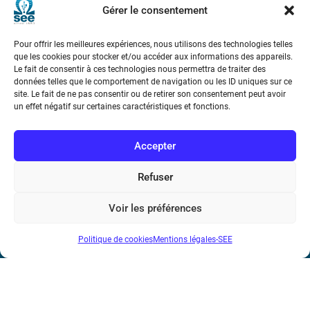
Gérer le consentement
Pour offrir les meilleures expériences, nous utilisons des technologies telles
que les cookies pour stocker et/ou accéder aux informations des appareils.
Le fait de consentir à ces technologies nous permettra de traiter des
données telles que le comportement de navigation ou les ID uniques sur ce
site. Le fait de ne pas consentir ou de retirer son consentement peut avoir
Société de l’Electricité, de l’Electronique et des Technologies
un effet négatif sur certaines caractéristiques et fonctions.
de l’Information et de la Communication
Accepter
17 rue de l’Amiral Hamelin
75116 Paris
Refuser
Métro : « Boissière » Ligne 6 et « Iéna » Ligne 9
Voir les préférences
Téléphone : (+33) 1 56 90 37 17
N° de SIREN : 785 393 232, Code APE : 9412Z TVA intra-
Politique de cookies
Mentions légales-SEE
communautaire : FR44 785 393 232
Bicentenaire des découvertes d’André-
Marie Ampère