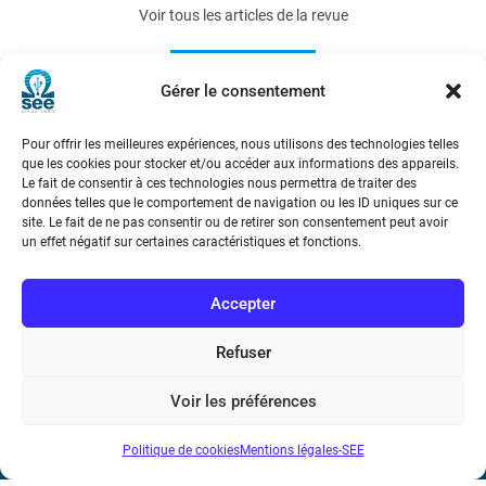
Voir tous les articles de la revue
e-STA 2010-1
Gérer le consentement
Pour offrir les meilleures expériences, nous utilisons des technologies telles
que les cookies pour stocker et/ou accéder aux informations des appareils.
Le fait de consentir à ces technologies nous permettra de traiter des
données telles que le comportement de navigation ou les ID uniques sur ce
site. Le fait de ne pas consentir ou de retirer son consentement peut avoir
un effet négatif sur certaines caractéristiques et fonctions.
Société de l’Electricité, de l’Electronique et des Technologies
de l’Information et de la Communication
Accepter
17 rue de l’Amiral Hamelin
75116 Paris
Refuser
Métro : « Boissière » Ligne 6 et « Iéna » Ligne 9
Voir les préférences
Téléphone : (+33) 1 56 90 37 17
Politique de cookies
Mentions légales-SEE
N° de SIREN : 785 393 232, Code APE : 9412Z TVA intra-