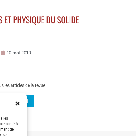
 ET PHYSIQUE DU SOLIDE
10 mai 2013
us les articles de la revue
REE 2012-4
ue les
 consentir à
tement de
er son