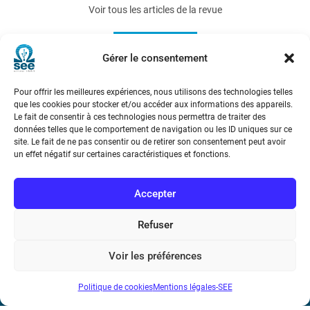
Voir tous les articles de la revue
REE 2015-1
Gérer le consentement
Pour offrir les meilleures expériences, nous utilisons des technologies telles
que les cookies pour stocker et/ou accéder aux informations des appareils.
Le fait de consentir à ces technologies nous permettra de traiter des
données telles que le comportement de navigation ou les ID uniques sur ce
site. Le fait de ne pas consentir ou de retirer son consentement peut avoir
un effet négatif sur certaines caractéristiques et fonctions.
Société de l’Electricité, de l’Electronique et des Technologies
de l’Information et de la Communication
Accepter
17 rue de l’Amiral Hamelin
75116 Paris
Refuser
Métro : « Boissière » Ligne 6 et « Iéna » Ligne 9
Voir les préférences
Téléphone : (+33) 1 56 90 37 17
Politique de cookies
Mentions légales-SEE
N° de SIREN : 785 393 232, Code APE : 9412Z TVA intra-