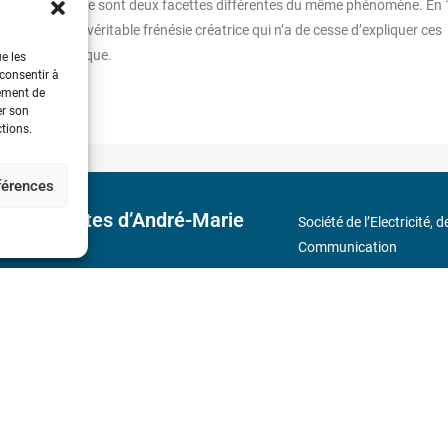
ourant électrique sont deux facettes différentes du même phénomène. En
s sujet à une véritable frénésie créatrice qui n’a de cesse d’expliquer ces
efonder la physique.
ue les
 consentir à
tement de
er son
ctions.
éférences
 découvertes d’André-Marie
Société de l’Electricité, 
Communication
17 rue de l’Amiral Hamel
s
Métro : « Boissière » Lig
Téléphone : (+33) 1 56 9
N° de SIREN : 785 393 