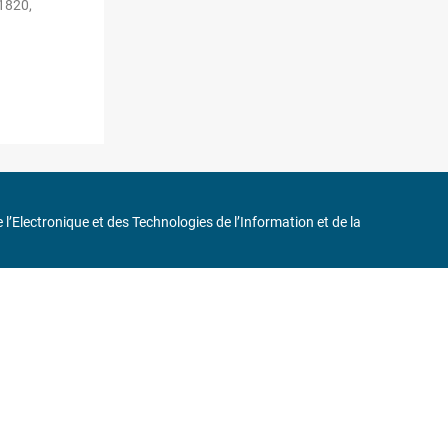
 1820,
de l’Electronique et des Technologies de l’Information et de la
in
75116 Paris
ne 6 et « Iéna » Ligne 9
0 37 17
232, Code APE : 9412Z TVA intra-communautaire : FR44 785 393