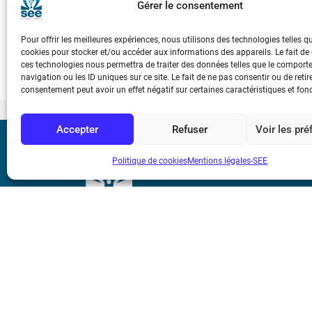
Dès 1802, Ampère a l’intuition fulgurante que magnétisme et c
Gérer le consentement
sa vie est bouleversée par les résultats d’Œrsted. Ampère est alor
résultats et de prouver la véracité de son rêve de jeunesse de r
Pour offrir les meilleures expériences, nous utilisons des technologies telles q
cookies pour stocker et/ou accéder aux informations des appareils. Le fait de
ces technologies nous permettra de traiter des données telles que le compor
navigation ou les ID uniques sur ce site. Le fait de ne pas consentir ou de retir
consentement peut avoir un effet négatif sur certaines caractéristiques et fon
Accepter
Refuser
Voir les pr
Bicentenaire des
Politique de cookies
Mentions légales-SEE
Ampère
Mentions légale