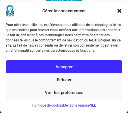
Gérer le consentement
Pour offrir les meilleures expériences, nous utilisons des technologies telles
que les cookies pour stocker et/ou accéder aux informations des appareils.
Le fait de consentir à ces technologies nous permettra de traiter des
données telles que le comportement de navigation ou les ID uniques sur ce
site. Le fait de ne pas consentir ou de retirer son consentement peut avoir
Société de l’Electricité, de l’Electronique et des Technologies
un effet négatif sur certaines caractéristiques et fonctions.
de l’Information et de la Communication
Accepter
17 rue de l’Amiral Hamelin
75116 Paris
Refuser
Métro : « Boissière » Ligne 6 et « Iéna » Ligne 9
Voir les préférences
Téléphone : (+33) 1 56 90 37 17
Politique de cookies
Mentions légales-SEE
N° de SIREN : 785 393 232, Code APE : 9412Z TVA intra-
communautaire : FR44 785 393 232