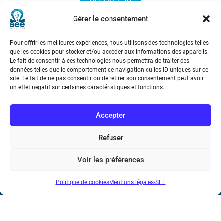
Gérer le consentement
Pour offrir les meilleures expériences, nous utilisons des technologies telles
que les cookies pour stocker et/ou accéder aux informations des appareils.
Le fait de consentir à ces technologies nous permettra de traiter des
données telles que le comportement de navigation ou les ID uniques sur ce
site. Le fait de ne pas consentir ou de retirer son consentement peut avoir
Société de l’Electricité, de l’Electronique et des Technologies
un effet négatif sur certaines caractéristiques et fonctions.
de l’Information et de la Communication
Accepter
17 rue de l’Amiral Hamelin
75116 Paris
Refuser
Métro : « Boissière » Ligne 6 et « Iéna » Ligne 9
Voir les préférences
Téléphone : (+33) 1 56 90 37 17
Politique de cookies
Mentions légales-SEE
N° de SIREN : 785 393 232, Code APE : 9412Z TVA intra-
communautaire : FR44 785 393 232