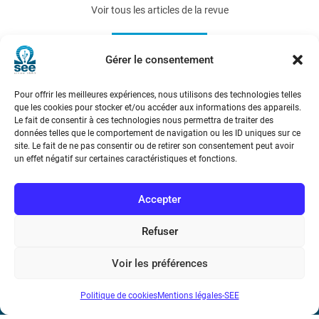
Voir tous les articles de la revue
e-STA 2005-1
Gérer le consentement
Pour offrir les meilleures expériences, nous utilisons des technologies telles
que les cookies pour stocker et/ou accéder aux informations des appareils.
Le fait de consentir à ces technologies nous permettra de traiter des
données telles que le comportement de navigation ou les ID uniques sur ce
site. Le fait de ne pas consentir ou de retirer son consentement peut avoir
un effet négatif sur certaines caractéristiques et fonctions.
Société de l’Electricité, de l’Electronique et des Technologies
de l’Information et de la Communication
Accepter
17 rue de l’Amiral Hamelin
75116 Paris
Refuser
Métro : « Boissière » Ligne 6 et « Iéna » Ligne 9
Voir les préférences
Téléphone : (+33) 1 56 90 37 17
Politique de cookies
Mentions légales-SEE
N° de SIREN : 785 393 232, Code APE : 9412Z TVA intra-