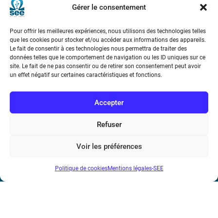
Gérer le consentement
Pour offrir les meilleures expériences, nous utilisons des technologies telles
que les cookies pour stocker et/ou accéder aux informations des appareils.
Le fait de consentir à ces technologies nous permettra de traiter des
données telles que le comportement de navigation ou les ID uniques sur ce
site. Le fait de ne pas consentir ou de retirer son consentement peut avoir
Société de l’Electricité, de l’Electronique et des Technologies
un effet négatif sur certaines caractéristiques et fonctions.
de l’Information et de la Communication
Accepter
17 rue de l’Amiral Hamelin
75116 Paris
Refuser
Métro : « Boissière » Ligne 6 et « Iéna » Ligne 9
Voir les préférences
Téléphone : (+33) 1 56 90 37 17
N° de SIREN : 785 393 232, Code APE : 9412Z TVA intra-
Politique de cookies
Mentions légales-SEE
communautaire : FR44 785 393 232
Bicentenaire des découvertes d’André-
Marie Ampère