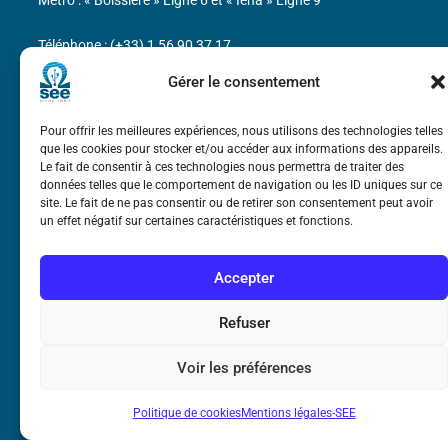
Métro : « Boissière » Ligne 6 et « Iéna » Ligne 9
Téléphone : (+33) 1 56 90 37 17
Gérer le consentement
N° de SIREN : 785 393 232, Code APE : 9412Z TVA intra-
communautaire : FR44 785 393 232
Pour offrir les meilleures expériences, nous utilisons des technologies telles
que les cookies pour stocker et/ou accéder aux informations des appareils.
Bicentenaire des découvertes d’André-
Le fait de consentir à ces technologies nous permettra de traiter des
Marie Ampère
données telles que le comportement de navigation ou les ID uniques sur ce
site. Le fait de ne pas consentir ou de retirer son consentement peut avoir
un effet négatif sur certaines caractéristiques et fonctions.
Mentions légales
Accepter
Refuser
Voir les préférences
Politique de cookies
Mentions légales-SEE