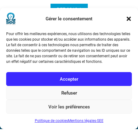
REE 2019-1
Gérer le consentement
Pour offrir les meilleures expériences, nous utilisons des technologies telles
que les cookies pour stocker et/ou accéder aux informations des appareils.
Le fait de consentir à ces technologies nous permettra de traiter des
données telles que le comportement de navigation ou les ID uniques sur ce
site. Le fait de ne pas consentir ou de retirer son consentement peut avoir
un effet négatif sur certaines caractéristiques et fonctions.
Société de l’Electricité, de l’Electronique et des Technologies
de l’Information et de la Communication
Accepter
17 rue de l’Amiral Hamelin
75116 Paris
Refuser
Métro : « Boissière » Ligne 6 et « Iéna » Ligne 9
Voir les préférences
Téléphone : (+33) 1 56 90 37 17
Politique de cookies
Mentions légales-SEE
N° de SIREN : 785 393 232, Code APE : 9412Z TVA intra-
communautaire : FR44 785 393 232