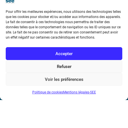
Pour offrir les meilleures expériences, nous utilisons des technologies telles
que les cookies pour stocker et/ou accéder aux informations des appareils.
Le fait de consentir à ces technologies nous permettra de traiter des
données telles que le comportement de navigation ou les ID uniques sur ce
Société de l’Electricité, de l’Electronique et des Technologies
site. Le fait de ne pas consentir ou de retirer son consentement peut avoir
un effet négatif sur certaines caractéristiques et fonctions.
de l’Information et de la Communication
17 rue de l’Amiral Hamelin
75116 Paris
Accepter
Métro : « Boissière » Ligne 6 et « Iéna » Ligne 9
Refuser
Téléphone : (+33) 1 56 90 37 17
Voir les préférences
N° de SIREN : 785 393 232, Code APE : 9412Z TVA intra-
Politique de cookies
Mentions légales-SEE
communautaire : FR44 785 393 232
Bicentenaire des découvertes d’André-
Marie Ampère