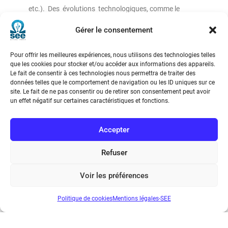
etc.). Des évolutions technologiques, comme le
transistor, ont bien sûr permis de miniaturiser et
Gérer le consentement
d’augmenter les performances, mais en restant
cependant sur la même base de composants
Pour offrir les meilleures expériences, nous utilisons des technologies telles
électroniques discrets. C’est sur ce dernier
que les cookies pour stocker et/ou accéder aux informations des appareils.
point qu’intervient la rupture de la radio logicielle. En
Le fait de consentir à ces technologies nous permettra de traiter des
données telles que le comportement de navigation ou les ID uniques sur ce
effet, l’évolution phénoménale des technologies
site. Le fait de ne pas consentir ou de retirer son consentement peut avoir
numériques pendant les années 1980 a permis de
un effet négatif sur certaines caractéristiques et fonctions.
remettre en cause ce paradigme bien établi et dès le
début desannées 1990 1 certains traitements en
Accepter
bande de base ont commencé à être exécutés et
regroupés dans des circuits intégrés numériques.
Refuser
Cette évolution a mené à la radio logicielle, dont les
idées principales sont que le circuit de traitement est
Voir les préférences
un processeur généraliste et qu’une partie des
Politique de cookies
Mentions légales-SEE
traitements jusque-là assurés en analogique par
plusieurs composants discrets deviennent réalisables
par un seul processeur.